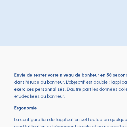
Envie de tester votre niveau de bonheur en 58 secon
dans l’étude du bonheur. L’objectif est double : l’applic
exercices personnalisés.
D’autre part les données co
études liées au bonheur.
Ergonomie
La configuration de l’application s’effectue en quelq
rend l’utilisation extrêmement simple et ne nécessit