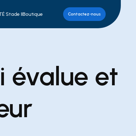
É Stade II
Boutique
Contactez-nous
ui évalue et
eur