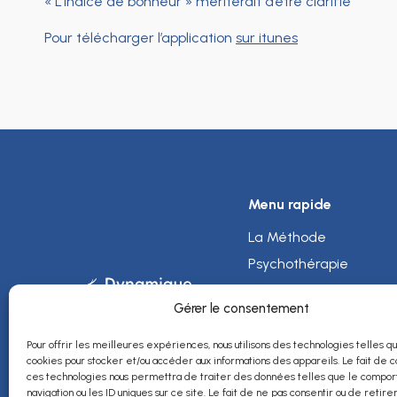
« L’Indice de bonheur » mériterait d’être clarifié
Pour télécharger l’application
sur itunes
Menu rapide
La Méthode
Psychothérapie
Praticiens
Gérer le consentement
Formation
Développement Affect
Pour offrir les meilleures expériences, nous utilisons des technologies telles q
cookies pour stocker et/ou accéder aux informations des appareils. Le fait de c
L’HUMANITÉ Stade II
ces technologies nous permettra de traiter des données telles que le comp
navigation ou les ID uniques sur ce site. Le fait de ne pas consentir ou de retire
Boutique