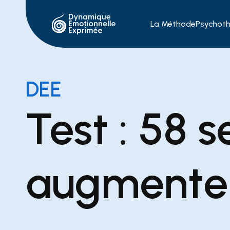
La Méthode
Psychoth
DEE
Test : 58 s
augmente 