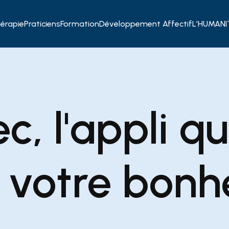
érapie
Praticiens
Formation
Développement Affectif
L’HUMANIT
ec, l'appli q
votre bonh