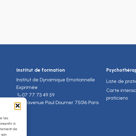
Institut de formation
Psychothéra
Institut de Dynamique Emotionnelle
Liste de prat
Exprimée
Carte interac
07 77 73 49 59
praticiens
74 avenue Paul Doumer 75016 Paris
if
ue les
onsentir à
ortement de
r son