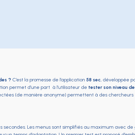
des ?
C’est la promesse de l’application
58 sec
, développée pa
ation permet d’une part à l’utilisateur de
tester son niveau d
llectées (de manière anonyme) permettent à des chercheurs 
ues secondes. Les menus sont simplifiés au maximum avec de g
e aucun temps d’adaptation. Un premier test est proposé d’e