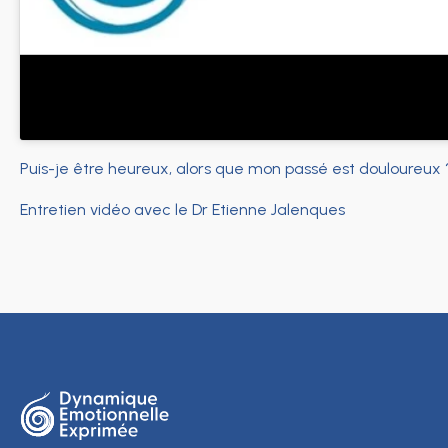
Puis-je être heureux, alors que mon passé est douloureux 
Entretien vidéo avec le Dr Etienne Jalenques