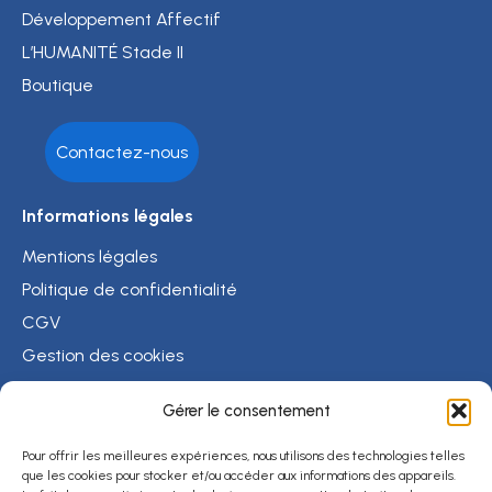
Développement Affectif
L’HUMANITÉ Stade II
Boutique
Contactez-nous
Informations légales
Mentions légales
Politique de confidentialité
CGV
Gestion des cookies
Crédits photos
Gérer le consentement
Psychothérapie
Liste de praticiens
Pour offrir les meilleures expériences, nous utilisons des technologies telles
que les cookies pour stocker et/ou accéder aux informations des appareils.
Carte interactive des praticiens